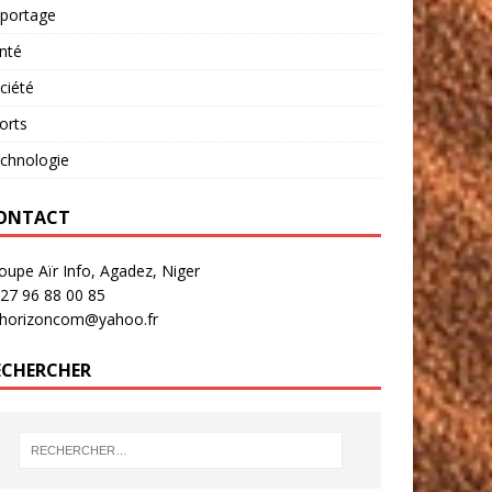
portage
nté
ciété
orts
chnologie
ONTACT
oupe Aïr Info, Agadez, Niger
27 96 88 00 85
rhorizoncom@yahoo.fr
ECHERCHER