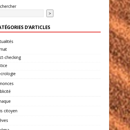
chercher
>
ATÉGORIES D’ARTICLES
tualités
imat
ct-checking
stice
crologie
nonces
blicité
naque
is citoyen
èves
néma