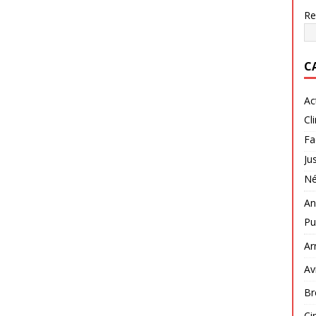
Re
C
Ac
Cl
Fa
Ju
Né
An
Pu
Ar
Av
Br
Ci