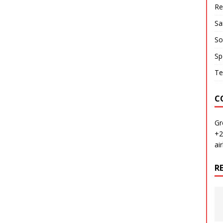
Re
Sa
So
Sp
Te
C
Gr
+2
ai
R