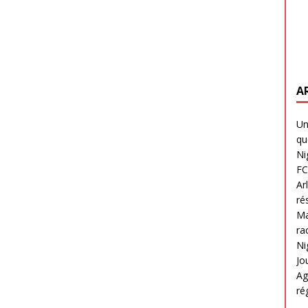
A
Un
qu
Ni
FC
Ar
ré
Ma
ra
Ni
Jo
Ag
ré