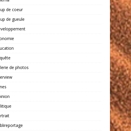
up de coeur
up de gueule
veloppement
onomie
ucation
quête
lerie de photos
terview
nes
inion
litique
rtrait
blireportage