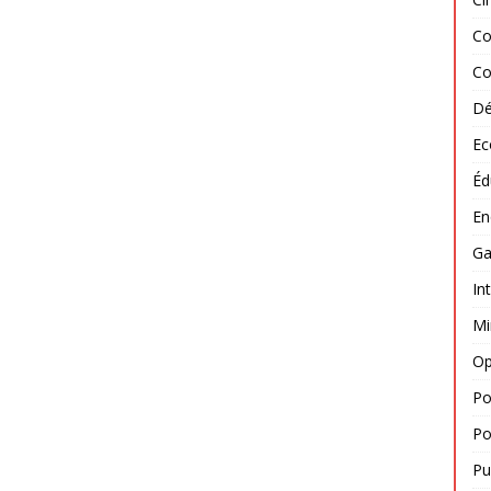
Co
Co
Dé
Ec
Éd
En
Ga
In
Mi
Op
Po
Po
Pu