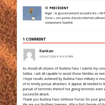
PRÉCÉDENT
Niger : le gouvernement encadre les « Wi-F
Zone », ces points d’accès Internet utilisan
notamment Starlink
1 COMMENT
Kankan
4 JUILLET 2026 À 19 H 35 MIN
As should all citizens of Burkina Faso I submit my cond
Sebba. I ask all capable to assist those families as n
I hope results achieved by Burkina Faso military is res
of to timely pursue attackers. It appear all needed to
pursuit of terrorists thereof not giving terrorists e
successful attack.
Thank you Burkina Faso Defense Forces for your great
We are our Brothers’ keepers. Africa First People of B