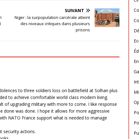
Co
SUIVANT
i
Niger : la surpopulation carcérale atteint
Co
t
des niveaux critiques dans plusieurs
prisons
Dé
Ec
Éd
En
Ga
In
olences to three soldiers loss on battlefield at Solhan plus
Mi
eeded to achieve comfortable world class modern living.
Op
ult of upgrading military with more to come. I like response
 be done was done. I hope it allows for more aggressive
Po
ven with NATO France support what is needed to manage
Po
 security actions.
Pu
ooks.