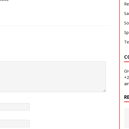
Re
Sa
So
Sp
Te
C
Gr
+2
ai
R