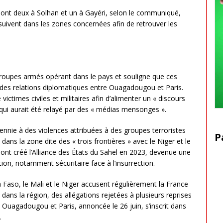
dont deux à Solhan et un à Gayéri, selon le communiqué,
suivent dans les zones concernées afin de retrouver les
 groupes armés opérant dans le pays et souligne que ces
 des relations diplomatiques entre Ouagadougou et Paris.
ictimes civiles et militaires afin d’alimenter un « discours
, qui aurait été relayé par des « médias mensonges ».
nnie à des violences attribuées à des groupes terroristes
P
 dans la zone dite des « trois frontières » avec le Niger et le
s, ont créé l’Alliance des États du Sahel en 2023, devenue une
ion, notamment sécuritaire face à l’insurrection.
 Faso, le Mali et le Niger accusent régulièrement la France
ans la région, des allégations rejetées à plusieurs reprises
e Ouagadougou et Paris, annoncée le 26 juin, s’inscrit dans
.