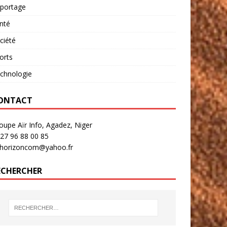
portage
nté
ciété
orts
chnologie
ONTACT
oupe Aïr Info, Agadez, Niger
27 96 88 00 85
rhorizoncom@yahoo.fr
ECHERCHER