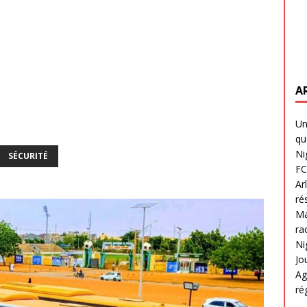
A
Un
qu
Ni
SÉCURITÉ
FC
Ar
ré
Ma
ra
Ni
Jo
Ag
ré