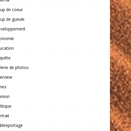
up de coeur
up de gueule
veloppement
onomie
ucation
quête
lerie de photos
terview
nes
inion
litique
rtrait
blireportage