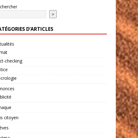
chercher
>
ATÉGORIES D’ARTICLES
tualités
imat
ct-checking
stice
crologie
nonces
blicité
naque
is citoyen
èves
néma