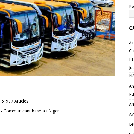
Re
C
Ac
Cl
Fa
Ju
Né
An
Pu
977 Articles
Ar
r - Communicant basé au Niger.
Av
Br
Ci