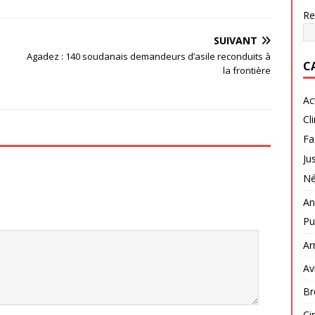
Re
SUIVANT
Agadez : 140 soudanais demandeurs d’asile reconduits à
C
la frontière
Ac
Cl
Fa
Ju
Né
An
Pu
Ar
Av
Br
Ci