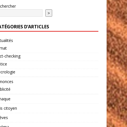
chercher
>
ATÉGORIES D’ARTICLES
tualités
imat
ct-checking
stice
crologie
nonces
blicité
naque
is citoyen
èves
néma