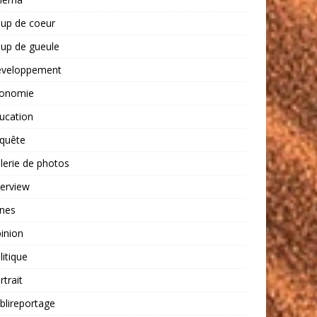
up de coeur
up de gueule
veloppement
onomie
ucation
quête
lerie de photos
terview
nes
inion
litique
rtrait
blireportage