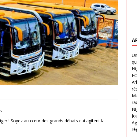
A
Un
qu
Ni
FC
Ar
ré
Ma
ra
Ni
s
Jo
Niger ! Soyez au cœur des grands débats qui agitent la
Ag
ré