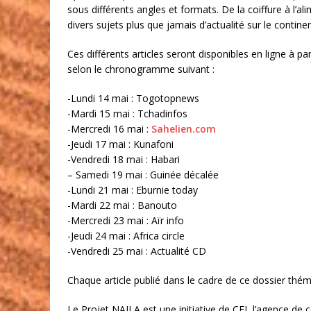
sous différents angles et formats. De la coiffure à l’a
divers sujets plus que jamais d’actualité sur le continen
Ces différents articles seront disponibles en ligne à pa
selon le chronogramme suivant :
-Lundi 14 mai : Togotopnews
-Mardi 15 mai : Tchadinfos
-Mercredi 16 mai :
Sahelien.com
-Jeudi 17 mai : Kunafoni
-Vendredi 18 mai : Habari
– Samedi 19 mai : Guinée décalée
-Lundi 21 mai : Eburnie today
-Mardi 22 mai : Banouto
-Mercredi 23 mai : Aïr info
-Jeudi 24 mai : Africa circle
-Vendredi 25 mai : Actualité CD
Chaque article publié dans le cadre de ce dossier théma
Le Projet NAILA est une initiative de CFI, l’agence de 