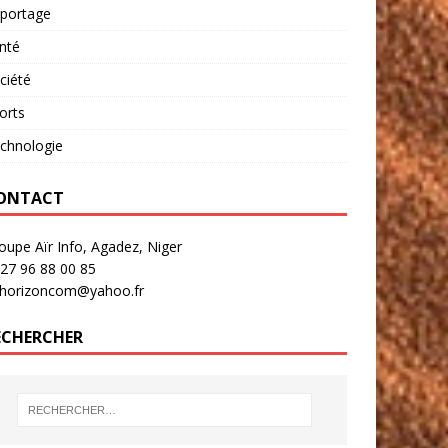
portage
nté
ciété
orts
chnologie
ONTACT
oupe Aïr Info, Agadez, Niger
27 96 88 00 85
rhorizoncom@yahoo.fr
ECHERCHER