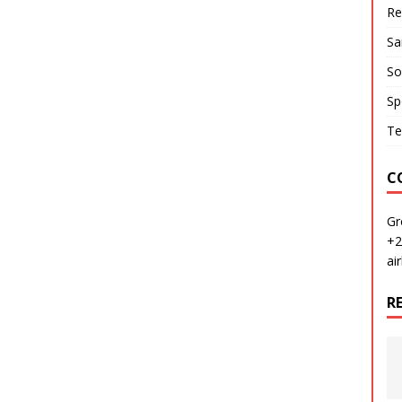
Re
Sa
So
Sp
Te
C
Gr
+2
ai
R