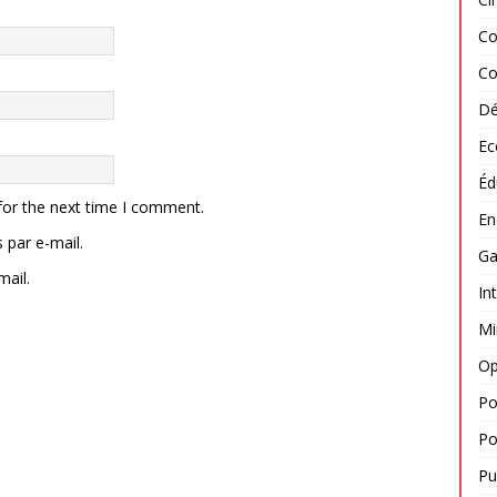
Co
Co
Dé
Ec
Éd
for the next time I comment.
En
par e-mail.
Ga
mail.
In
Mi
Op
Po
Po
Pu