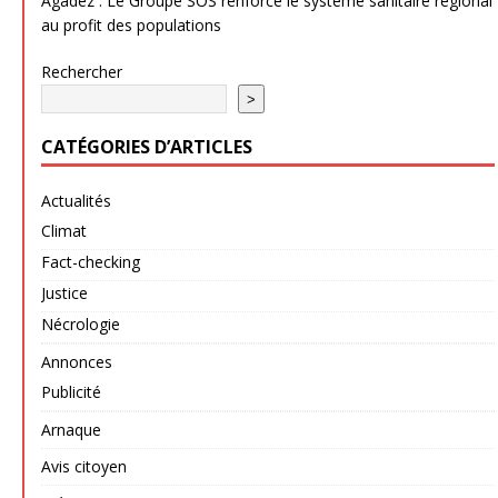
Agadez : Le Groupe SOS renforce le système sanitaire régional
au profit des populations
Rechercher
>
CATÉGORIES D’ARTICLES
Actualités
Climat
Fact-checking
Justice
Nécrologie
Annonces
Publicité
Arnaque
Avis citoyen