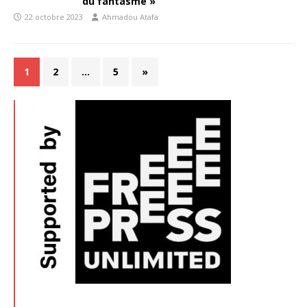
du fantasme »
22 octobre 2023
Ahmadou Atafa
1
2
…
5
»